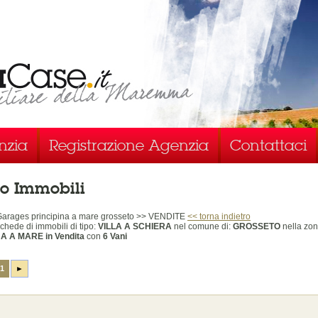
nzia
Registrazione Agenzia
Contattaci
o Immobili
Garages principina a mare grosseto >> VENDITE
<< torna indietro
chede di immobili
di tipo:
VILLA A SCHIERA
nel comune di:
GROSSETO
nella zon
NA A MARE
in Vendita
con
6 Vani
1
►