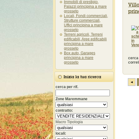
Immobili di prestigio,
Vill
Palazzi principina a mare
prin
grosseto
Locali, Fondi commerciali,
Strutture commerciali,
Uffici principina a mare
grosseto
Terreni agricoli, Terreni
edificabili, Aree edificabili
principina a mare
grosseto
Box auto, Garages
principina a mare
cerca
grosseto
correl
Inizia la tua ricerca
◄
cerca per rif.
Zone Maremmane
contratto:
Macro Tipologia
locali: