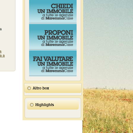
na
a
la a
Altro box
Highlights