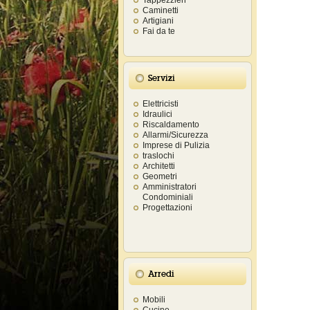
Tappezzieri
Caminetti
Artigiani
Fai da te
Servizi
Elettricisti
Idraulici
Riscaldamento
Allarmi/Sicurezza
Imprese di Pulizia
traslochi
Architetti
Geometri
Amministratori
Condominiali
Progettazioni
Arredi
Mobili