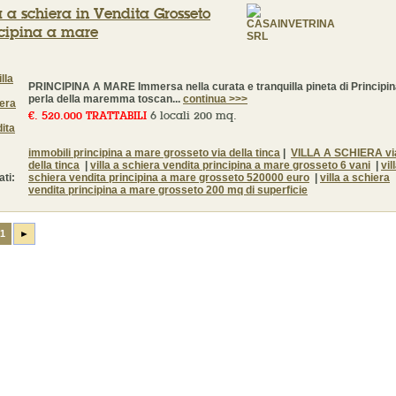
a a schiera in Vendita Grosseto
cipina a mare
PRINCIPINA A MARE Immersa nella curata e tranquilla pineta di Principi
perla della maremma toscan...
continua >>>
€. 520.000 TRATTABILI
6 locali 200 mq.
immobili principina a mare grosseto via della tinca
|
VILLA A SCHIERA vi
della tinca
|
villa a schiera vendita principina a mare grosseto 6 vani
|
vil
ati:
schiera vendita principina a mare grosseto 520000 euro
|
villa a schiera
vendita principina a mare grosseto 200 mq di superficie
1
►