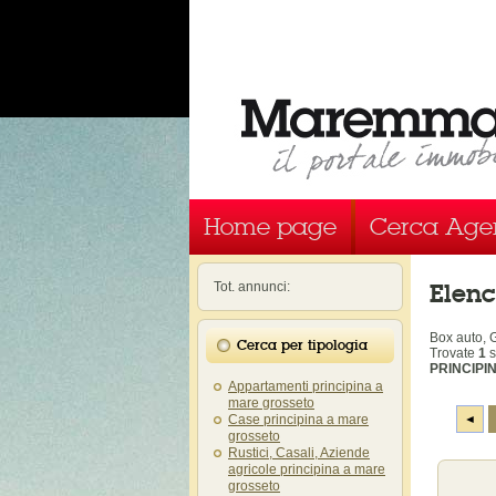
Home page
Cerca Age
Elenc
Tot. annunci:
Box auto, 
Cerca per tipologia
Trovate
1
s
PRINCIPI
Appartamenti principina a
mare grosseto
Case principina a mare
◄
grosseto
Rustici, Casali, Aziende
agricole principina a mare
grosseto