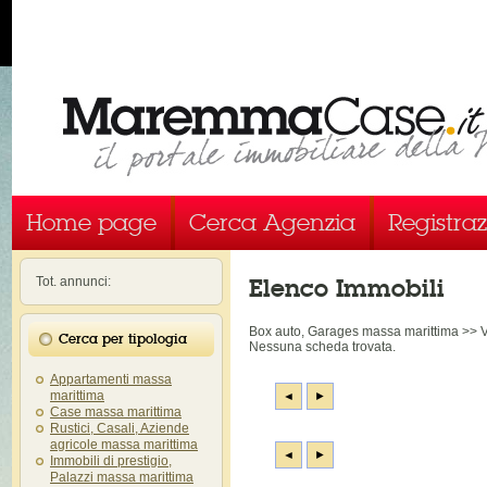
Home page
Cerca Agenzia
Registra
Elenco Immobili
Tot. annunci:
Box auto, Garages massa marittima >
Cerca per tipologia
Nessuna scheda trovata.
Appartamenti massa
marittima
◄
►
Case massa marittima
Rustici, Casali, Aziende
agricole massa marittima
◄
►
Immobili di prestigio,
Palazzi massa marittima