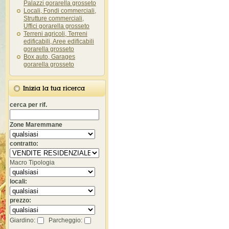
Palazzi gorarella grosseto
Locali, Fondi commerciali,
Strutture commerciali,
Uffici gorarella grosseto
Terreni agricoli, Terreni
edificabili, Aree edificabili
gorarella grosseto
Box auto, Garages
gorarella grosseto
Inizia la tua ricerca
cerca per rif.
Zone Maremmane
contratto:
Macro Tipologia
locali:
prezzo:
Giardino:
Parcheggio: