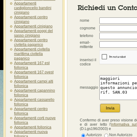
Appartamenti
Richiedi un Conta
castiglioncello bandini
cinigiano
Appartamenti centro
nome
cinigiano
Appartamenti cinigiano
cognome
Appartamenti poggi del
sasso cinigiano
telefono
Appartamenti centro
email-
civitella paganico
mittente
Appartamenti civitella
marittima civitella
paganico
inserisci il
Appartamenti 167 est
codice
follonica
Appartamenti 167 ovest
follonica
Appartamenti campi alti
follonica
messaggio
Appartamenti capannino
follonica
Appartamenti cassarello
follonica
Appartamenti centro
follonica
Appartamenti corti nuove
Confermo di aver preso visione dei
follonica
e di aver letto l'
informativa su
Appartamenti follonica
(D.Lgs196/2003) e
Appartamenti nuova
Autorizzo
Non Autorizzo
follonica