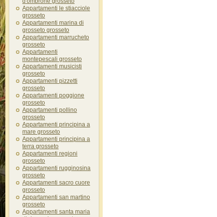
d'ombrone grosseto
Appartamenti le stiacciole
grosseto
Appartamenti marina di
grosseto grosseto
Appartamenti marrucheto
grosseto
Appartamenti
montepescali grosseto
Appartamenti musicisti
grosseto
Appartamenti pizzetti
grosseto
Appartamenti poggione
grosseto
Appartamenti pollino
grosseto
Appartamenti principina a
mare grosseto
Appartamenti principina a
terra grosseto
Appartamenti regioni
grosseto
Appartamenti rugginosina
grosseto
Appartamenti sacro cuore
grosseto
Appartamenti san martino
grosseto
Appartamenti santa maria