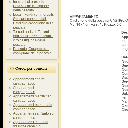
Immobili di prestigio,
Palazzi ciro castiglione
della pescaia
Locali, Fondi commerciali,
APPARTAMENTO
Strutture commerciali,
Castiglione della pescaia CASTIGL
Uffici ciro castiglione della
Mq:
80
/ Num vani:
4
/ Prezzo:
0 €
pescaia
Terreni agricoli, Terreni
Des
edificabili, Aree edificabili
App
ciro castiglione della
mar
pescaia
cam
Box auto, Garages ciro
sog
castiglione della pescaia
Cara
Nuo
Supe
Cerca per comuni
Con
Cond
Disp
Appartamenti centro
Serv
campagnatico
Num
Appartamenti
Num
campagnatico
Bal
Appartamenti marrucheti
Ter
campagnatico
Man
Appartamenti montorsaio
Can
campagnatico
Cla
Appartamenti sant'antonio
campagnatico
Appartamenti capalbio
stazione capalbio