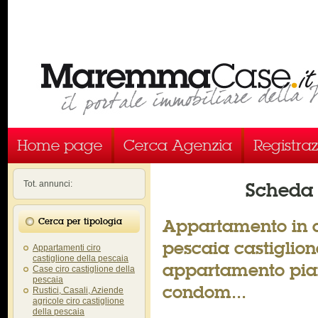
Home page
Cerca Agenzia
Registra
Scheda 
Tot. annunci:
Appartamento in af
Cerca per tipologia
pescaia castiglione
Appartamenti ciro
castiglione della pescaia
appartamento piano
Case ciro castiglione della
pescaia
condom...
Rustici, Casali, Aziende
agricole ciro castiglione
della pescaia