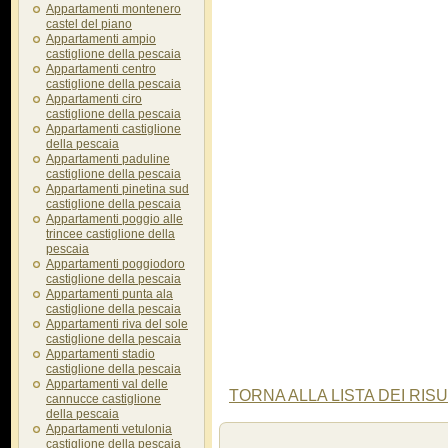
Appartamenti montenero
castel del piano
Appartamenti ampio
castiglione della pescaia
Appartamenti centro
castiglione della pescaia
Appartamenti ciro
castiglione della pescaia
Appartamenti castiglione
della pescaia
Appartamenti paduline
castiglione della pescaia
Appartamenti pinetina sud
castiglione della pescaia
Appartamenti poggio alle
trincee castiglione della
pescaia
Appartamenti poggiodoro
castiglione della pescaia
Appartamenti punta ala
castiglione della pescaia
Appartamenti riva del sole
castiglione della pescaia
Appartamenti stadio
castiglione della pescaia
Appartamenti val delle
TORNA ALLA LISTA DEI RISU
cannucce castiglione
della pescaia
Appartamenti vetulonia
castiglione della pescaia