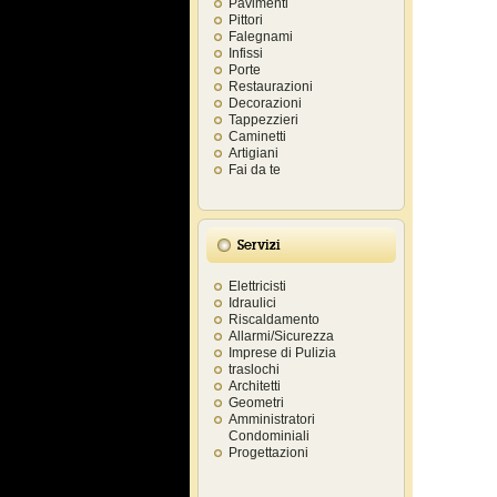
Pavimenti
Pittori
Falegnami
Infissi
Porte
Restaurazioni
Decorazioni
Tappezzieri
Caminetti
Artigiani
Fai da te
Servizi
Elettricisti
Idraulici
Riscaldamento
Allarmi/Sicurezza
Imprese di Pulizia
traslochi
Architetti
Geometri
Amministratori
Condominiali
Progettazioni