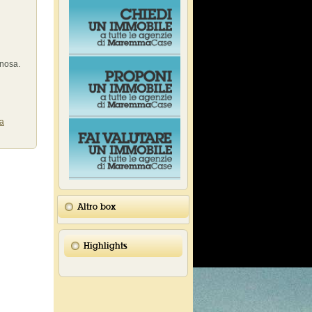
inosa.
ia
Altro box
Highlights