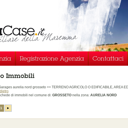
nzia
Registrazione Agenzia
Contattaci
co Immobili
 Garages aurelia nord grosseto >> TERRENO AGRICOLO O EDIFICABILE, AREA E
dietro
chede di immobili
nel comune di:
GROSSETO
nella zona:
AURELIA NORD
1
►