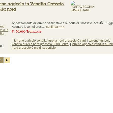
eno agricolo in Vendita Grosseto
lia nord
Appezzamento di terreno seminativo alle porte di Grosseto localitÃ Rugg
Acqua e luce nei press...
continua >>>
€. 60.000 Trattabile
|
terreno agricolo vendita aurelia nord grosseto 0 vani
|
terreno agricolo
vendita aurelia nord grosseto 60000 euro
|
terreno agricolo vendita aurel
ti:
nord grosseto 0 mq di superficie
1
►