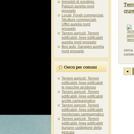
Immobili di prestigio,
Terr
Palazzi aurelia nord
aure
grosseto
Locali, Fondi commerciali,
Strutture commerciali,
Uffici aurelia nord
grosseto
Terreni agricoli, Terreni
edificabili, Aree edificabili
aurelia nord grosseto
Box auto, Garages aurelia
cerca
nord grosseto
correla
Cerca per comuni
◄
Terreni agricoli, Terreni
edificabili, Aree edificabili
le macchie arcidosso
Terreni agricoli, Terreni
edificabili, Aree edificabili
arcille campagnatico
Terreni agricoli, Terreni
edificabili, Aree edificabili
montorsaio campagnatico
Terreni agricoli, Terreni
edificabili, Aree edificabili
buriano castiglione della
pescaia