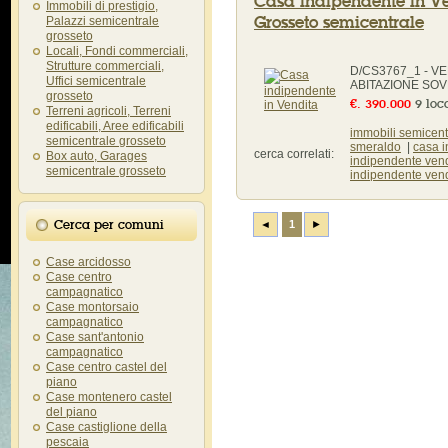
Casa indipendente in V
Immobili di prestigio,
Grosseto semicentrale
Palazzi semicentrale
grosseto
Locali, Fondi commerciali,
Strutture commerciali,
D/CS3767_1 - V
Uffici semicentrale
ABITAZIONE SOVR
grosseto
€. 390.000
9 loc
Terreni agricoli, Terreni
edificabili, Aree edificabili
immobili semicent
semicentrale grosseto
smeraldo
|
casa i
cerca correlati:
Box auto, Garages
indipendente vend
semicentrale grosseto
indipendente vend
Cerca per comuni
◄
1
►
Case arcidosso
Case centro
campagnatico
Case montorsaio
campagnatico
Case sant'antonio
campagnatico
Case centro castel del
piano
Case montenero castel
del piano
Case castiglione della
pescaia