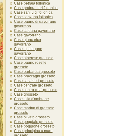
Case petraia follonica
Case pratoranieri follonica
Case san luigi follonica
Case senzuno follonica
Case bagno di gavorrano
gavorrano
Case caldana gavorrano
Case gavorrano
Case giuncarico
gavorrano
Case il pelagone
gavorrano
Case alberese grosseto
Case bagno roselle
grosseto
Case barbaruta grosseto
Case braccagni grosseto
Case casalecci grosseto
Case centrale grosseto
Case centro citta' grosseto
Case grosseto
Case istia d'ombrone
grosseto
Case marina di grosseto
grosseto
Case oliveto grosseto
Case poggiale grosseto
Case poggione grosseto
Case principina a mare
grosseto