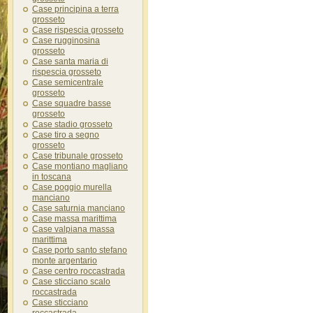
Case principina a terra
grosseto
Case rispescia grosseto
Case rugginosina
grosseto
Case santa maria di
rispescia grosseto
Case semicentrale
grosseto
Case squadre basse
grosseto
Case stadio grosseto
Case tiro a segno
grosseto
Case tribunale grosseto
Case montiano magliano
in toscana
Case poggio murella
manciano
Case saturnia manciano
Case massa marittima
Case valpiana massa
marittima
Case porto santo stefano
monte argentario
Case centro roccastrada
Case sticciano scalo
roccastrada
Case sticciano