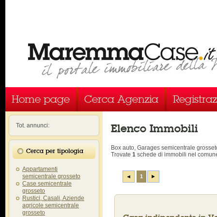
Home page
Cerca Agenzia
Registra
Elenco Immobili
Tot. annunci:
Box auto, Garages semicentrale gross
Cerca per tipologia
Trovate
1
schede di immobili
nel comune
Appartamenti
semicentrale grosseto
◄
1
►
Case semicentrale
grosseto
Rustici, Casali, Aziende
agricole semicentrale
grosseto