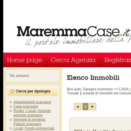
Home page
Cerca Agenzia
Registra
Elenco Immobili
Tot. annunci:
Box auto, Garages scansano >> CASA
<
Cerca per tipologia
Trovate
1
schede di immobili
nel comune
Appartamenti scansano
Case scansano
◄
1
►
Rustici, Casali, Aziende
agricole scansano
Immobili di prestigio,
Palazzi scansano
Locali, Fondi commerciali,