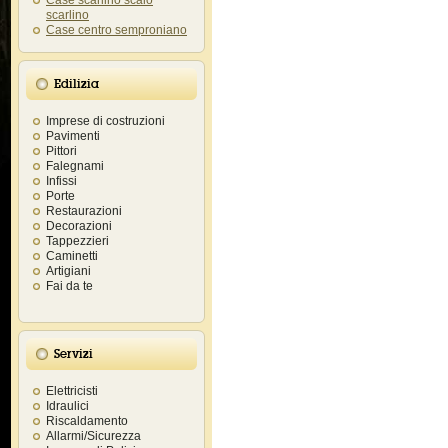
Case scarlino scalo
scarlino
Case centro semproniano
Edilizia
Imprese di costruzioni
Pavimenti
Pittori
Falegnami
Infissi
Porte
Restaurazioni
Decorazioni
Tappezzieri
Caminetti
Artigiani
Fai da te
Servizi
Elettricisti
Idraulici
Riscaldamento
Allarmi/Sicurezza