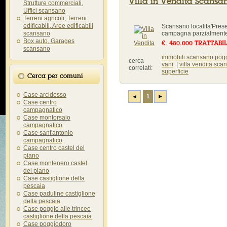
Villa in Vendita Scansa
Strutture commerciali,
Uffici scansano
Terreni agricoli, Terreni
edificabili, Aree edificabili
Scansano localita'Prese
scansano
campagna parzialmente
Box auto, Garages
€. 480.000 TRATTABI
scansano
immobili scansano pog
cerca
vani
|
villa vendita sc
correlati:
superficie
Cerca per comuni
Case arcidosso
◄
1
►
Case centro
campagnatico
Case montorsaio
campagnatico
Case sant'antonio
campagnatico
Case centro castel del
piano
Case montenero castel
del piano
Case castiglione della
pescaia
Case paduline castiglione
della pescaia
Case poggio alle trincee
castiglione della pescaia
Case poggiodoro