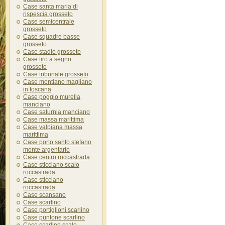
Case santa maria di
rispescia grosseto
Case semicentrale
grosseto
Case squadre basse
grosseto
Case stadio grosseto
Case tiro a segno
grosseto
Case tribunale grosseto
Case montiano magliano
in toscana
Case poggio murella
manciano
Case saturnia manciano
Case massa marittima
Case valpiana massa
marittima
Case porto santo stefano
monte argentario
Case centro roccastrada
Case sticciano scalo
roccastrada
Case sticciano
roccastrada
Case scansano
Case scarlino
Case portiglioni scarlino
Case puntone scarlino