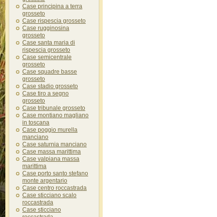
Case principina a terra
grosseto
Case rispescia grosseto
Case rugginosina
grosseto
Case santa maria di
rispescia grosseto
Case semicentrale
grosseto
Case squadre basse
grosseto
Case stadio grosseto
Case tiro a segno
grosseto
Case tribunale grosseto
Case montiano magliano
in toscana
Case poggio murella
manciano
Case saturnia manciano
Case massa marittima
Case valpiana massa
marittima
Case porto santo stefano
monte argentario
Case centro roccastrada
Case sticciano scalo
roccastrada
Case sticciano