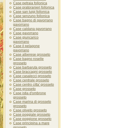
Case petraia follonica
Case pratoranieri follonica
Case san luigi follonica
Case senzuno follonica
Case bagno di gavorrano
gavorrano
Case caldana gavorrano
Case gavorrano
Case giuncarico
gavorrano
Case il pelagone
gavorrano
Case alberese grosseto
Case bagno roselle
grosseto
Case barbaruta grosseto
Case braccagni grosseto
Case casalecci grosseto
Case centrale grosseto
Case centro citta' grosseto
Case grosseto
Case istia d'ombrone
grosseto
Case marina di grosseto
grosseto
Case oliveto grosseto
Case poggiale grosseto
Case poggione grosseto
Case principina a mare
grosseto