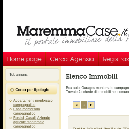
Home page
Cerca Agenzia
Registra
Elenco Immobili
Tot. annunci:
Box auto, Garages montorsaio campag
Cerca per tipologia
Trovate
2
schede di immobili
nel comune
Appartamenti montorsaio
campagnatico
◄
1
►
Case montorsaio
campagnatico
Rustici, Casali, Aziende
agricole montorsaio
campagnatico