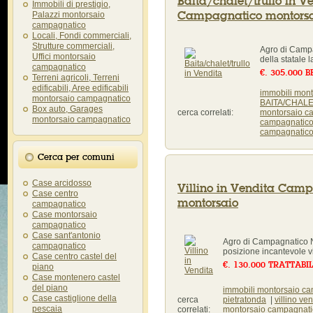
Baita/chalet/trullo in V
Immobili di prestigio,
Campagnatico montors
Palazzi montorsaio
campagnatico
Locali, Fondi commerciali,
Strutture commerciali,
Agro di Campa
Uffici montorsaio
della statale 
campagnatico
€. 305.000 
Terreni agricoli, Terreni
edificabili, Aree edificabili
immobili mont
montorsaio campagnatico
BAITA/CHALET
Box auto, Garages
cerca correlati:
montorsaio c
montorsaio campagnatico
campagnatico
campagnatico 
Cerca per comuni
Case arcidosso
Villino in Vendita Cam
Case centro
montorsaio
campagnatico
Case montorsaio
campagnatico
Case sant'antonio
Agro di Campagnatico 
campagnatico
posizione incantevole vi
Case centro castel del
€. 130.000 TRATTABI
piano
Case montenero castel
del piano
immobili montorsaio ca
Case castiglione della
cerca
pietratonda
|
villino v
pescaia
correlati:
montorsaio campagnati