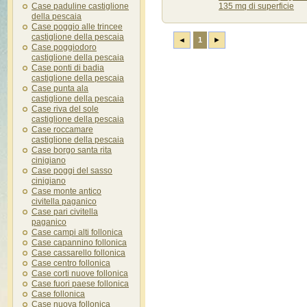
Case paduline castiglione
135 mq di superficie
della pescaia
Case poggio alle trincee
castiglione della pescaia
◄
1
►
Case poggiodoro
castiglione della pescaia
Case ponti di badia
castiglione della pescaia
Case punta ala
castiglione della pescaia
Case riva del sole
castiglione della pescaia
Case roccamare
castiglione della pescaia
Case borgo santa rita
cinigiano
Case poggi del sasso
cinigiano
Case monte antico
civitella paganico
Case pari civitella
paganico
Case campi alti follonica
Case capannino follonica
Case cassarello follonica
Case centro follonica
Case corti nuove follonica
Case fuori paese follonica
Case follonica
Case nuova follonica