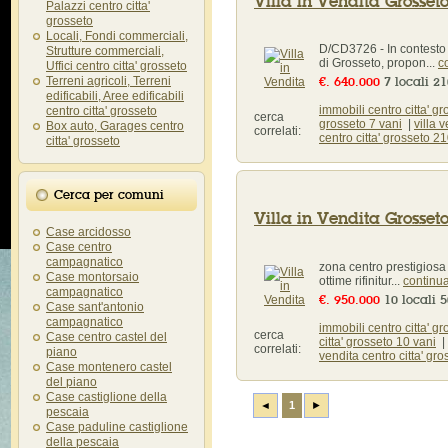
Villa in Vendita Grosseto 
Palazzi centro citta'
grosseto
Locali, Fondi commerciali,
D/CD3726 - In contesto 
Strutture commerciali,
di Grosseto, propon...
c
Uffici centro citta' grosseto
€. 640.000
7 locali 2
Terreni agricoli, Terreni
edificabili, Aree edificabili
immobili centro citta' gr
centro citta' grosseto
cerca
grosseto 7 vani
|
villa 
Box auto, Garages centro
correlati:
centro citta' grosseto 2
citta' grosseto
Cerca per comuni
Villa in Vendita Grosseto 
Case arcidosso
Case centro
campagnatico
zona centro prestigiosa v
Case montorsaio
ottime rifinitur...
continu
campagnatico
€. 950.000
10 locali 
Case sant'antonio
campagnatico
immobili centro citta' gr
cerca
Case centro castel del
citta' grosseto 10 vani
|
correlati:
piano
vendita centro citta' gr
Case montenero castel
del piano
Case castiglione della
◄
1
►
pescaia
Case paduline castiglione
della pescaia