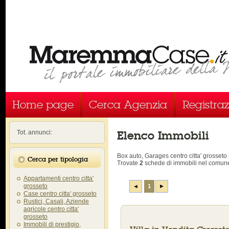
Home page
Cerca Agenzia
Registra
Elenco Immobili
Tot. annunci:
Box auto, Garages centro citta' grosse
Cerca per tipologia
Trovate
2
schede di immobili
nel comune
Appartamenti centro citta'
grosseto
◄
1
►
Case centro citta' grosseto
Rustici, Casali, Aziende
agricole centro citta'
grosseto
Immobili di prestigio,