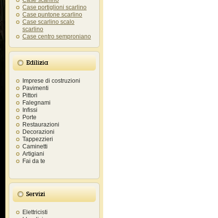
Case scarlino
Case portiglioni scarlino
Case puntone scarlino
Case scarlino scalo
scarlino
Case centro semproniano
Edilizia
Imprese di costruzioni
Pavimenti
Pittori
Falegnami
Infissi
Porte
Restaurazioni
Decorazioni
Tappezzieri
Caminetti
Artigiani
Fai da te
Servizi
Elettricisti