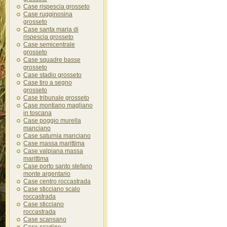
Case rispescia grosseto
Case rugginosina
grosseto
Case santa maria di
rispescia grosseto
Case semicentrale
grosseto
Case squadre basse
grosseto
Case stadio grosseto
Case tiro a segno
grosseto
Case tribunale grosseto
Case montiano magliano
in toscana
Case poggio murella
manciano
Case saturnia manciano
Case massa marittima
Case valpiana massa
marittima
Case porto santo stefano
monte argentario
Case centro roccastrada
Case sticciano scalo
roccastrada
Case sticciano
roccastrada
Case scansano