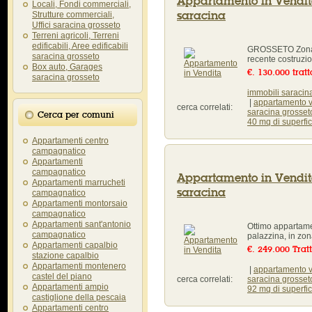
Appartamento in Vendit
Locali, Fondi commerciali,
saracina
Strutture commerciali,
Uffici saracina grosseto
Terreni agricoli, Terreni
edificabili, Aree edificabili
GROSSETO Zona Sa
saracina grosseto
recente costruzio
Box auto, Garages
€. 130.000 tratt
saracina grosseto
immobili saracina
|
appartamento v
cerca correlati:
saracina grosse
Cerca per comuni
40 mq di superfic
Appartamenti centro
campagnatico
Appartamenti
campagnatico
Appartamento in Vendit
Appartamenti marrucheti
saracina
campagnatico
Appartamenti montorsaio
campagnatico
Appartamenti sant'antonio
Ottimo appartamen
campagnatico
palazzina, in zona
Appartamenti capalbio
€. 249.000 Trat
stazione capalbio
Appartamenti montenero
|
appartamento v
castel del piano
cerca correlati:
saracina grosse
Appartamenti ampio
92 mq di superfic
castiglione della pescaia
Appartamenti centro