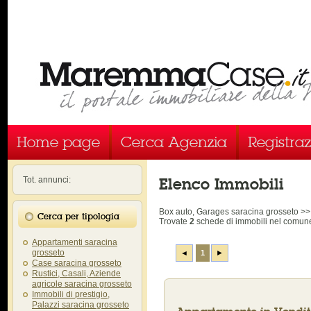
Home page
Cerca Agenzia
Registra
Elenco Immobili
Tot. annunci:
Box auto, Garages saracina grosset
Cerca per tipologia
Trovate
2
schede di immobili
nel comune
Appartamenti saracina
grosseto
◄
1
►
Case saracina grosseto
Rustici, Casali, Aziende
agricole saracina grosseto
Immobili di prestigio,
Palazzi saracina grosseto