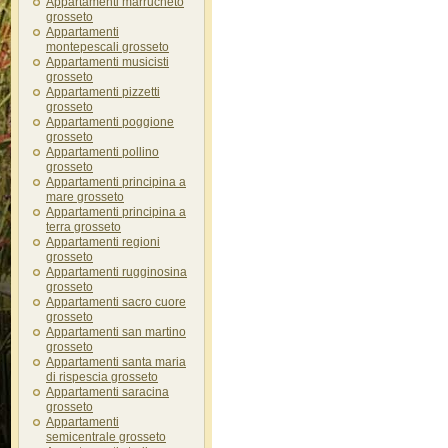
Appartamenti marrucheto
grosseto
Appartamenti
montepescali grosseto
Appartamenti musicisti
grosseto
Appartamenti pizzetti
grosseto
Appartamenti poggione
grosseto
Appartamenti pollino
grosseto
Appartamenti principina a
mare grosseto
Appartamenti principina a
terra grosseto
Appartamenti regioni
grosseto
Appartamenti rugginosina
grosseto
Appartamenti sacro cuore
grosseto
Appartamenti san martino
grosseto
Appartamenti santa maria
di rispescia grosseto
Appartamenti saracina
grosseto
Appartamenti
semicentrale grosseto