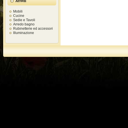
Arredi
Mobili
Cucine
Sedie e Tavoli
Arredo bagno
Rubinetterie ed accessori
Illuminazione