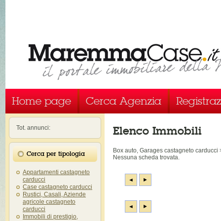
Home page
Cerca Agenzia
Registra
Elenco Immobili
Tot. annunci:
Box auto, Garages castagneto cardu
Cerca per tipologia
Nessuna scheda trovata.
Appartamenti castagneto
carducci
◄
►
Case castagneto carducci
Rustici, Casali, Aziende
agricole castagneto
◄
►
carducci
Immobili di prestigio,