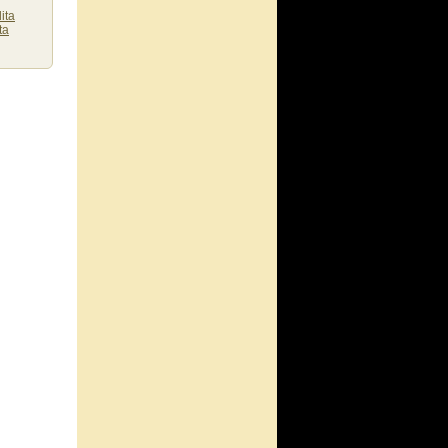
ita
ta