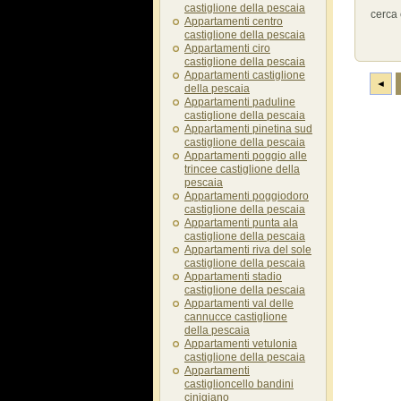
castiglione della pescaia
cerca 
Appartamenti centro
castiglione della pescaia
Appartamenti ciro
castiglione della pescaia
Appartamenti castiglione
◄
della pescaia
Appartamenti paduline
castiglione della pescaia
Appartamenti pinetina sud
castiglione della pescaia
Appartamenti poggio alle
trincee castiglione della
pescaia
Appartamenti poggiodoro
castiglione della pescaia
Appartamenti punta ala
castiglione della pescaia
Appartamenti riva del sole
castiglione della pescaia
Appartamenti stadio
castiglione della pescaia
Appartamenti val delle
cannucce castiglione
della pescaia
Appartamenti vetulonia
castiglione della pescaia
Appartamenti
castiglioncello bandini
cinigiano