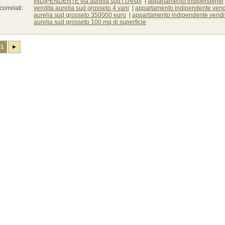
INDIPENDENTE via aurelia sud i crespi
|
appartamento indipendente
correlati:
vendita aurelia sud grosseto 4 vani
|
appartamento indipendente vend
aurelia sud grosseto 350000 euro
|
appartamento indipendente vendi
aurelia sud grosseto 100 mq di superficie
1
►