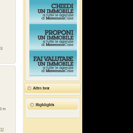
ro
Altro box
Highlights
00 m
TO