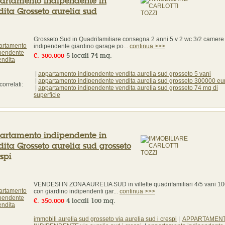
artamento indipendente in
ita Grosseto aurelia sud
Grosseto Sud in Quadrifamiliare consegna 2 anni 5 v 2 wc 3/2 camere
indipendente giardino garage po...
continua >>>
€. 300.000
5 locali 74 mq.
|
appartamento indipendente vendita aurelia sud grosseto 5 vani
|
appartamento indipendente vendita aurelia sud grosseto 300000 eu
correlati:
|
appartamento indipendente vendita aurelia sud grosseto 74 mq di
superficie
artamento indipendente in
ita Grosseto aurelia sud grosseto
espi
VENDESI IN ZONA AURELIA SUD in villette quadrifamiliari 4/5 vani 1
con giardino indipendenti gar...
continua >>>
€. 350.000
4 locali 100 mq.
immobili aurelia sud grosseto via aurelia sud i crespi
|
APPARTAMEN