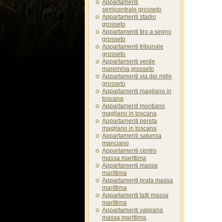
Appartamenti
semicentrale grosseto
Appartamenti stadio
grosseto
Appartamenti tiro a segno
grosseto
Appartamenti tribunale
grosseto
Appartamenti verde
maremma grosseto
Appartamenti via dei mille
grosseto
Appartamenti magliano in
toscana
Appartamenti montiano
magliano in toscana
Appartamenti pereta
magliano in toscana
Appartamenti saturnia
manciano
Appartamenti centro
massa marittima
Appartamenti massa
marittima
Appartamenti prata massa
marittima
Appartamenti tatti massa
marittima
Appartamenti valpiana
massa marittima