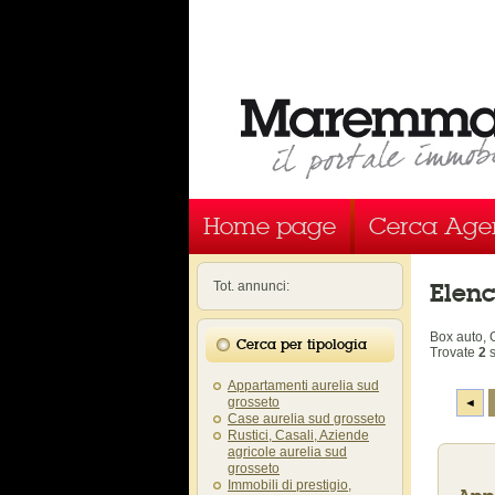
Home page
Cerca Age
Elen
Tot. annunci:
Box auto,
Cerca per tipologia
Trovate
2
s
Appartamenti aurelia sud
grosseto
◄
Case aurelia sud grosseto
Rustici, Casali, Aziende
agricole aurelia sud
grosseto
Immobili di prestigio,