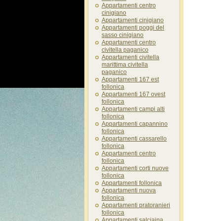
Appartamenti centro
cinigiano
Appartamenti cinigiano
Appartamenti poggi del
sasso cinigiano
Appartamenti centro
civitella paganico
Appartamenti civitella
marittima civitella
paganico
Appartamenti 167 est
follonica
Appartamenti 167 ovest
follonica
Appartamenti campi alti
follonica
Appartamenti capannino
follonica
Appartamenti cassarello
follonica
Appartamenti centro
follonica
Appartamenti corti nuove
follonica
Appartamenti follonica
Appartamenti nuova
follonica
Appartamenti pratoranieri
follonica
Appartamenti salciaina