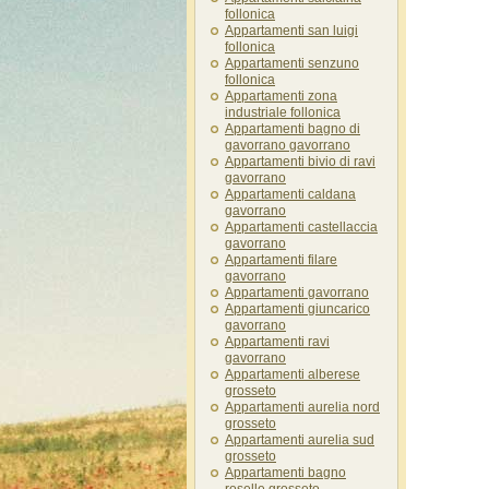
follonica
Appartamenti san luigi
follonica
Appartamenti senzuno
follonica
Appartamenti zona
industriale follonica
Appartamenti bagno di
gavorrano gavorrano
Appartamenti bivio di ravi
gavorrano
Appartamenti caldana
gavorrano
Appartamenti castellaccia
gavorrano
Appartamenti filare
gavorrano
Appartamenti gavorrano
Appartamenti giuncarico
gavorrano
Appartamenti ravi
gavorrano
Appartamenti alberese
grosseto
Appartamenti aurelia nord
grosseto
Appartamenti aurelia sud
grosseto
Appartamenti bagno