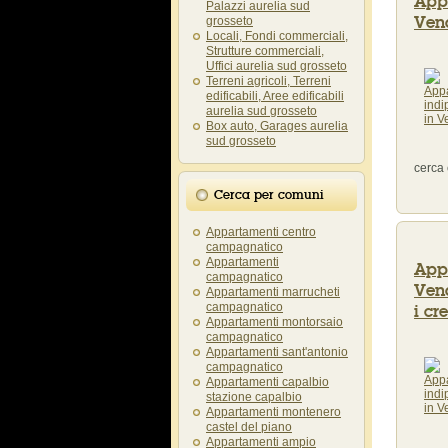
App
Palazzi aurelia sud
Vend
grosseto
Locali, Fondi commerciali,
Strutture commerciali,
Uffici aurelia sud grosseto
Terreni agricoli, Terreni
edificabili, Aree edificabili
aurelia sud grosseto
Box auto, Garages aurelia
sud grosseto
cerca 
Cerca per comuni
Appartamenti centro
campagnatico
Appartamenti
App
campagnatico
Vend
Appartamenti marrucheti
campagnatico
i cr
Appartamenti montorsaio
campagnatico
Appartamenti sant'antonio
campagnatico
Appartamenti capalbio
stazione capalbio
Appartamenti montenero
castel del piano
Appartamenti ampio