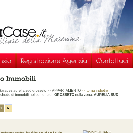
nzia
Registrazione Agenzia
Contattaci
co Immobili
 Garages aurelia sud grosseto >> APPARTAMENTO
<< torna indietro
chede di immobili
nel comune di:
GROSSETO
nella zona:
AURELIA SUD
1
►