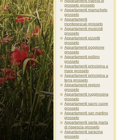
Appartamenti marina di
grosseto grosseto
Appartamenti marrucheto
grosseto
Appartamenti
montepescali grosseto
Appartamenti musicisti
grosseto
Appartamenti pizzetti
grosseto
Appartamenti poggione
grosseto
Appartamenti pollino
grosseto
Appartamenti principina a
mare grosseto
Appartamenti principina a
terra grosseto
Appartamenti regioni
grosseto
Appartamenti rugginosina
grosseto
Appartamenti sacro cuore
grosseto
Appartamenti san martino
grosseto
Appartamenti santa maria
di rispescia grosseto
Appartamenti saracina
grosseto